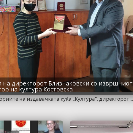
а на директорот Близнаковски со извршниот
ор на култура Костовска
ориите на издавачката куќа „Култура”, директорот
.