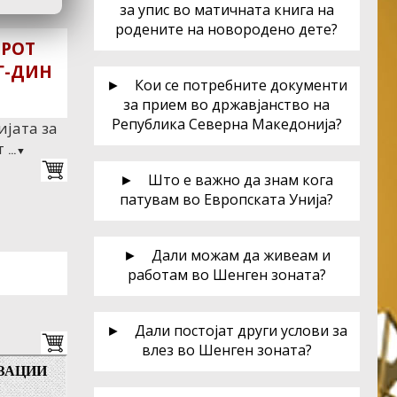
за упис во матичната книга на
родените на новородено дете?
ОРОТ
Г-ДИН
► Кои се потребните документи
за прием во државјанство на
Република Северна Македонија?
ијата за
т
...▼
► Што е важно да знам кога
патувам во Европската Унија?
► Дали можам да живеам и
работам во Шенген зоната?
► Дали постојат други услови за
влез во Шенген зоната?