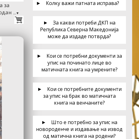
► Колку важи патната исправа?
а за
бодан
...▼
► За какви потреби ДКП на
Република Северна Македонија
може да издаде потврда?
► Кои се потребни документи за
упис на починато лице во
матичната книга на умрените?
► Кои се потребните документи
за упис на брак во матичната
книга на венчаните?
► Што е потребно за упис на
новороденче и издавање на извод
од матична книга на родени?