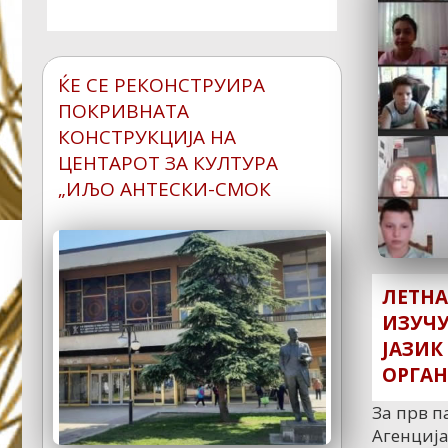
СПАСОВСКИ СЕ СРЕТНА
СО ИСЕЛЕНИЦИТЕ ВО
СЛОВЕНИЈА
ЌЕ СЕ РЕКОНСТРУИРА
Министерот за внатрешни
ПОКРИВНАТА
работи Оливер Спасовски и
КОНСТРУКЦИЈА НА
градоначалникот
...▼
ЦЕНТАРОТ ЗА КУЛТУРА
„ИЉО АНТЕСКИ-СМОК
ЛЕТНА
ИЗУЧУ
ЈАЗИК
ВО КРИВА ПАЛАНКА
ОРГАН
РЕАЛИЗИРАН ТРЕНИНГ
За прв п
ОД ФИБА ПРОЕКТОТ
Агенциј
„НЕЈЗИНИОТ СВЕТ,