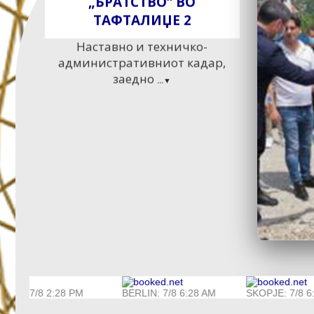
МИНХЕН!
Сите заинтересирани може да
добијат повеќе информации
...▼
OТВОРEН
МАКЕДОНСКИОТ
КУЛТУРНО-
ИНФОРМАТИВЕН ЦЕНТАР
ВО ТИРАНА
OURNE:7/8 2:28 PM
BERLIN: 7/8 6:28 AM
SKOPJE: 7/8
Во овој прекрасен ден во