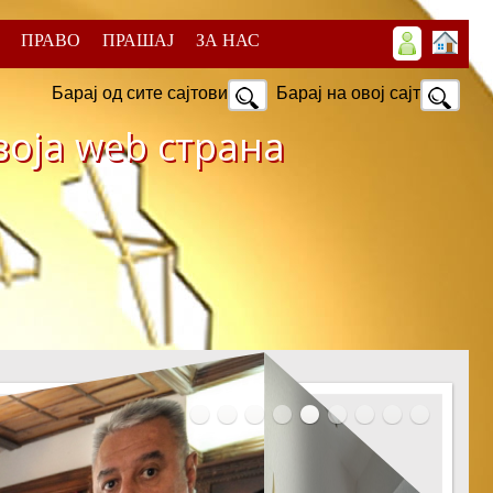
ПРАВО
ПРАШАЈ
ЗА НАС
Барај од сите сајтови
Барај на овој сајт
оја web страна