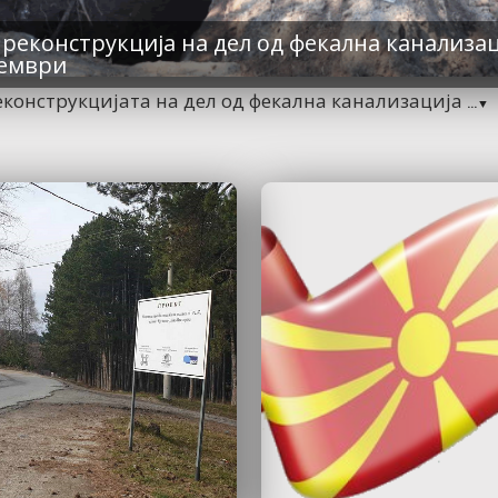
реконструкција на дел од фекална канализац
оември
конструкцијата на дел од фекална канализација
...▼