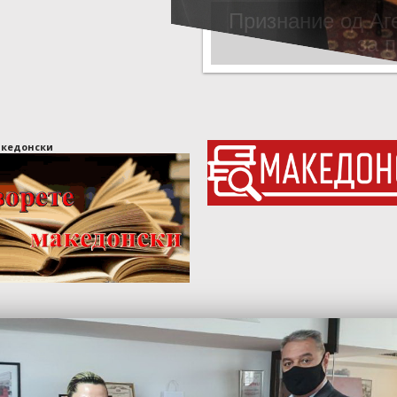
ДИРЕКТО
акедонски