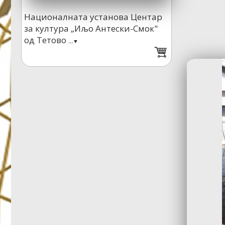
НЕЈЗИНИ ПРАВИЛА”
Националната установа Центар
за култура „Иљо Антески-Смок"
Во основното општинско
од Тетово
училиште „Јоаким Крчовски“
...▼
...▼