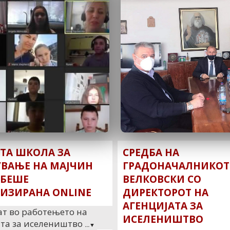
ТА ШКОЛА ЗА
СРЕДБА НА
ВАЊЕ НА МАЈЧИН
ГРАДОНАЧАЛНИКОТ
 БЕШЕ
ВЕЛКОВСКИ СО
ИЗИРАНА ONLINE
ДИРЕКТОРОТ НА
АГЕНЦИЈАТА ЗА
ат во работењето на
ИСЕЛЕНИШТВО
ата за иселеништво
...▼