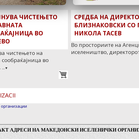
ЧНУВА ЧИСТЕЊЕТО
СРЕДБА НА ДИРЕКТ
АВНАТА
БЛИЗНАКОВСКИ СО 
АЌАЈНИЦА ВО
НИКОЛА ТАСЕВ
ЕВО
Во просториите на Агенц
иселеништво, директоро
ва чистењето на
 сообраќајница во
.
...▼
ZACII
 организации