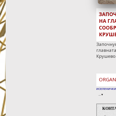
ЗАПО
НА ГЛ
СООБР
КРУШ
Започну
главната
Крушево
ORGANI
иселенички
...▼