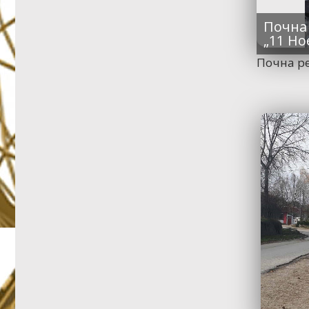
Почна 
„11 Н
Почна ре