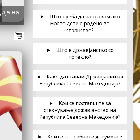
ија на
► Што треба да направам ако
моето дете е родено во
странство?
► Што е државјанство со
потекло?
► Како да станам Државјанин на
Република Северна Македонија?
► Кои се постапките за
стекнување државјанство на
Република Северна Македонија?
► Кои се потребните документи