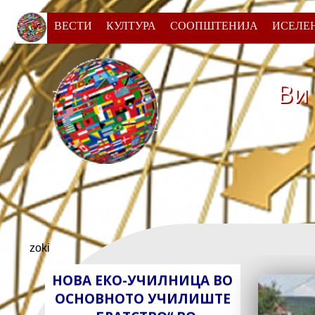
ВЕСТИ
КУЛТУРА
СООПШТЕНИЈА
ИСЕЛЕ
Ви
СЕ ВРШИ УПИС НА НОВИ
УЧЕНИЦИ ПО
ДОПОЛНИТЕЛНА
НАСТАВА ПО
zoki
МАКЕДОНСКИ ЈАЗИК ЗА
НОВАТА УЧЕБНА
𝟐𝟎𝟐𝟏/𝟐𝟎𝟐𝟐 ГОДИНА ВО