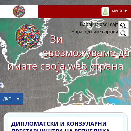
мени ▼
Барај на овој сајт
Барај од сите сајтови
Ви
овозможуваме да
имате своја web страна
ДКП ▼
ДИПЛОМАТСКИ И КОНЗУЛАРНИ