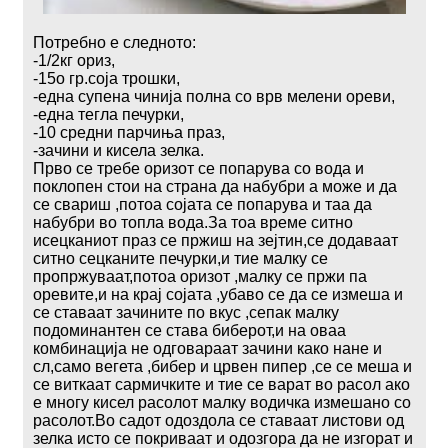
Потребно е следното:
-1/2кг ориз,
-15о гр.соја трошки,
-една супена чинија полна со врв мелени ореви,
-една тегла печурки,
-10 средни парчиња праз,
-зачини и кисела зелка.
Прво се требе оризот се попарува со вода и
поклопен стои на страна да набубри а може и да
се свариш ,потоа сојата се попарува и таа да
набубри во топла вода.За тоа време ситно
исецканиот праз се пржиш на зејтин,се додаваат
ситно сецканите печурки,и тие малку се
пропржуваат,потоа оризот ,малку се пржи па
оревите,и на крај сојата ,убаво се да се измеша и
се ставаат зачините по вкус ,сепак малку
подоминантен се става биберот,и на оваа
комбинација не одговараат зачини како нане и
сл,само вегета ,бибер и црвен пипер ,се се меша и
се виткаат сармичките и тие се варат во расол ако
е многу кисел расолот малку водичка измешано со
расолот.Во садот одоздола се ставаат листови од
зелка исто се покриваат и одозгора да не изгорат и