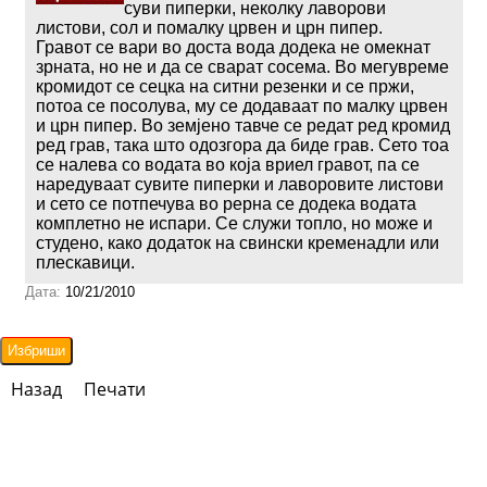
суви пиперки, неколку лаворови
листови, сол и помалку црвен и црн пипер.
Гравот се вари во доста вода додека не омекнат
зрната, но не и да се сварат сосема. Во мегувреме
кромидот се сецка на ситни резенки и се пржи,
потоа се посолува, му се додаваат по малку црвен
и црн пипер. Во земјено тавче се редат ред кромид
ред грав, така што одозгора да биде грав. Сето тоа
се налева со водата во која вриел гравот, па се
наредуваат сувите пиперки и лаворовите листови
и сето се потпечува во рерна се додека водата
комплетно не испари. Се служи топло, но може и
студено, како додаток на свински кременадли или
плескавици.
Дата:
10/21/2010
Назад
Печати