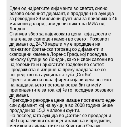
Еден од најретките дијаманти во светот, силно
розово обоениот дијамант, е продаден на аукција
за рекордни 29 милиони фунт или за приближно 46
милиони долари, јави дописникот на МИА од
Лондон.
Станува збор за највисоката цена, која досега е
платена за скапоцен камен во светот. Розовиот
дијамант од 24,78 карати му е продаден на
познатиот британски трговец со дијаманти и
скапоцени камења Лоренс Граф, кој поседува
неколку бутици во Лондон, како и свои салони во
најголемите и најбогатите градови во светот.
Продажбата е извршена преку наддавање со
посредство на аукциската куќа „Сотби“.
Претставник на оваа фирма изјави дека во текот
на наддавањето постоела остра битка меѓу
претендентите за тоа кој ќе го поседува розовиот
дијамант.
Претходно рекордна цена имаше постигнато еден
син дијамант, кој на аукција во 2008 година беше
продаден за 15,2 милиони фунти.
На последната аукција во „Сотби“ се продадени
500 најразлични скапоцени камења и предмети,
меѓу кои и дијамантите на Кристина Оназис,