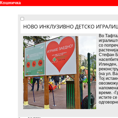
Кошничка
НОВО ИНКЛУЗИВНО ДЕТСКО ИГРАЛИ
Во Тафтал
игралиште
со попреч
растенија
Стефан Бо
населбите
Илинден, 
реконстру
(на ул. В
Тој истак
овозможув
напомена 
време. -Г
истите се
одговорн