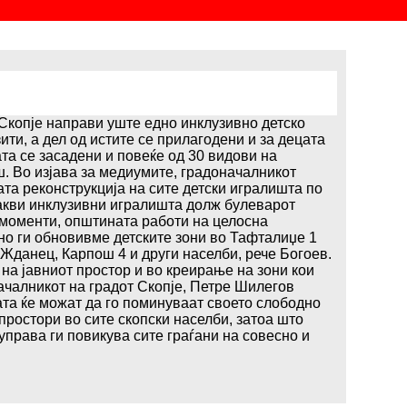
Скопје направи уште едно инклузивно детско
ти, а дел од истите се прилагодени и за децата
ата се засадени и повеќе од 30 видови на
ш. Во изјава за медиумите, градоначалникот
а реконструкција на сите детски игралишта по
акви инклузивни игралишта долж булеварот
 моменти, општината работи на целосна
но ги обновивме детските зони во Тафталиџе 1
, Жданец, Карпош 4 и други населби, рече Богоев.
на јавниот простор и во креирање на зони кои
ачалникот на градот Скопје, Петре Шилегов
та ќе можат да го поминуваат своето слободно
простори во сите скопски населби, затоа што
управа ги повикува сите граѓани на совесно и