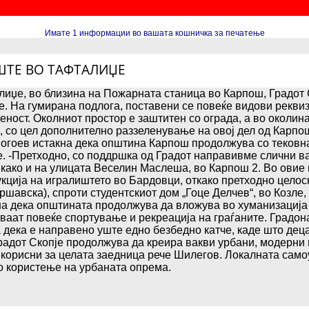
Имате 1 информации во вашата кошничка за печатење
ШТЕ ВО ТАФТАЛИЏЕ
иџе, во близина на Пожарната станица во Карпош, Градот 
. На гумирана подлога, поставени се повеќе видови реквизи
еност. Околниот простор е заштитен со ограда, а во околин
, со цел дополнително раззеленување на овој дел од Карпо
гоев истакна дека општина Карпош продолжува со тековнат
. -Претходно, со поддршка од Градот направивме слични в
како и на улицата Веселин Маслеша, во Карпош 2. Во овие
кција на игралиштето во Бардовци, откако претходно целос
аршавска), спроти студентскиот дом „Гоце Делчев“, во Козле
на дека општината продолжува да вложува во хуманизација 
аат повеќе спортување и рекреација на граѓаните. Градон
дека е направено уште едно безбедно катче, каде што деца
радот Скопје продолжува да креира вакви урбани, модерни 
 корисни за целата заедница рече Шилегов. Локалната само
о користење на урбаната опрема.