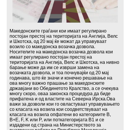
Македонските граѓани кои имаат регулирано
постојан престој на територијата на Англија, Велс
и Шкотска, од 20 мај ќе можат да управуваат
возило со македонска возачка дозвола.
Носителите на македонска возачка дозвола кои
имаат регулирано постојан престој на
територијата на Англија, Велс и Шкотска, на нивно
барање може да им се изврши замена на
возачката дозвола, и тоа почнувајќи од 20 мај
годинава, што ќе значи и конечно решавање на
ова многу важно прашање за македонските
државјани во Обединетото Кралство, а се очекува
многу скоро, оваа законска процедура да биде
прифатена и од властите на Cеверна Ирска.Ова
важи за дозволи кои го овластуваат управувањето
со класата на возила кои соодветствуваат на
класата на возила опфатени во категориите B,
B+E, F, K или P, или поткатегоријата B1 и се
издадени од страна на Министерството за