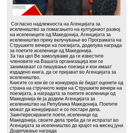
Согласно надлежноста на Агенцијата за
иселеништво за помагањето на културниот развој
на иселениците од Македонија, Агенцијата за
иселеништво преку вклучување во Програмата на
Струшките вечери на поезијата, доделува награда
за поетите иселеници од Македонија.
За таа цел Ве замолуваме да ги известите
членовите на Вашата организација кои се
занимаваат со пишување поезија и кои имаат
издадено книга, да се пријават во Агенцијата за
иселеништво.
Книгите со кои ќе се конкурира ќе бидат оценети од
страна на стручното жири на Струшките вечери на
поезијата, а наградата за поетите иселеници од
Македонија ќе ја додели Агенцијата за
иселеништво на Република Македонија. Поетите
можат да конкурираат и со постари дела.
Заинтересираните поети, иселеници од
Македонија, своите дела треба да ги испратат во
Агенцијата за иселеништво до крајот на месец јуни
Доделување награда