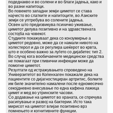
подеднакво и во солени и во благи јадења, како и
во разни напитоци.
Во повекето западни земји циметот се става
најчесто во слатките и напитоците, во Азиските
земји се уптребува во солените јадења.
Освен што предизвикува психичко уживање,
циметот делува позитивно и на здравствената
состојба на човекот.
Студиите покажуваат дека со конзумирње а
циметот редовно, може да се намали нивото на
холестерол и да се регулира шеќерот во крвта,
што е особено важно за луѓето со дијабетес тип 2.
Во случај кога вообичаените медицински средства
не помагаат при гливични инфекции може да
помогне циметот.
Резултати од истражувањето спроведено на
Универзитетот во Копенхаген покажале дека на
пациентите со дијагностициран артритис, болките
им биле значително намалени после едномесечно
секојдневно внесување по една кафена лажица
цимет и мед во утринските часови.
Со додавање на циметот во храната, се спречува
расипување и развој на бактерии. Исто така
мирисот на циметот влијае позитивно врз
помнењето и когнитивните функции.