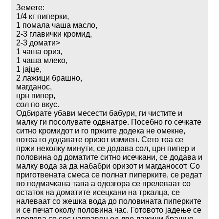
Земете:
1/4 кг пиперки,
1 помала чаша масло,
2-3 главички кромид,
2-3 домати>
1 чаша ориз,
1 чаша млеко,
1 јајце,
2 лажици брашно,
магданос,
црн пипер,
сол по вкус.
Одбирате убави месести бабури, ги чистите и
малку ги посолувате одвнатре. Посебно го сечкате
ситно кромидот и го пржите додека не омекне,
потоа го додавате оризот измиен. Сето тоа се
пржи неколку минути, се додава сол, црн пипер и
половина од доматите ситно исечкани, се додава и
малку вода за да набабри оризот и магданосот. Со
приготвената смеса се полнат пиперките, се редат
во подмачкана тава а одозгора се прелеваат со
остаток на доматите исецкани на тркалца, се
налеваат со жешка вода до половината пиперките
и се печат околу половина час. Готовото јадење се
прелева со сос направен од две лажици брашно,