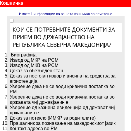
Кошничка
Имате 1 информации во вашата кошничка за печатење
КОИ СЕ ПОТРЕБНИТЕ ДОКУМЕНТИ ЗА
ПРИЕМ ВО ДРЖАВЈАНСТВО НА
РЕПУБЛИКА СЕВЕРНА МАКЕДОНИЈА?
Биографија
Извод од МКР на РСМ
Извод од МКВ на РСМ
Доказ за обезбеден стан
Доказ за постојан извор и висина на средства за
егзистенција
Уверение дека не се води кривична постапка во
РМ
Уверение дека не се води кривична постапка во
државата чиј државјанин е
Уверение од казнена евиденција од држават чиј
државјанин е
Доказ за потекло (ИМКР за родителите)
Прашалник за познавање на македонскиот јазик
Контакт адреса во РМ