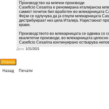
Производство на млечни производи
Caseficio Cesarina е реномирана италијанска мл
самиот почеток бил вработен во млекарницата Ca
Фејзи се одлучува да ја откупи млекарницата Ca
дистрибуираат низ цела Италија. Најистакнат пр
крави.
Производството во млекарницата се одвива со с
квалитетни производи, во млекарницата целосно
Caseficio Cesarina континуирано остварува непо
Дата:
1/21/2021
Назад
Печати