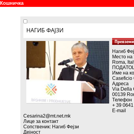
Кошничка
НАГИБ ФАЈЗИ
Нагиб Фе
Место на
Roma, Ital
ПОДАТОЦ
Име на к
Caseficio
Адреса
Via Della
00139 Rom
Телефон
+ 39 0641
E-mail
Cesarina2@mt.net.mk
Лице за контакт
Сопственик: Нагиб Фејзи
Дејност