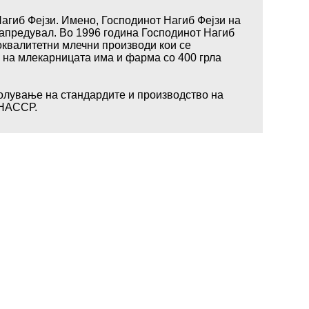
агиб Фејзи. Имено, Господинот Нагиб Фејзи на
напредувал. Во 1996 година Господинот Нагиб
оквалитетни млечни производи кои се
п на млекарницата има и фарма со 400 грла
олување на стандардите и производство на
 НАССР.