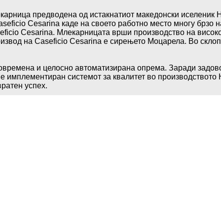
екарница предводена од истакнатиот македонски иселеник Н
seficio Cesarina каде на своето работно место многу брзо 
seficio Cesarina. Млекарницата врши производство на висок
оизвод на Caseficio Cesarina е сирењето Моцарела. Во скло
овремена и целосно автоматизирана опрема. Заради задов
 е имплементиран системот за квалитет во производството
вратен успех.