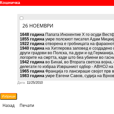
Кошничка
26 НОЕМВРИ
1648 година
Папата Инохентие X го осуди Вестф
1855
година
умре полскиот писател Адам Мицкије
1922
година
отворена е гробницата на фараонот 
1940
година
на Хитлерова заповед е создадено 
други градови во Полска, па дури и од Германија
логорите на смртта, каде што беа убиени во гасн
1942
година
во Бихаќ, во Втората светска војн
делегати го избраа Извршниот одбор - АВНОЈ на 
1965
година
Франција го лансираше својот прв в
1983
година
умре Евгени Савов, судија на Врхо
Дата:
11/25/2010
Назад
Печати