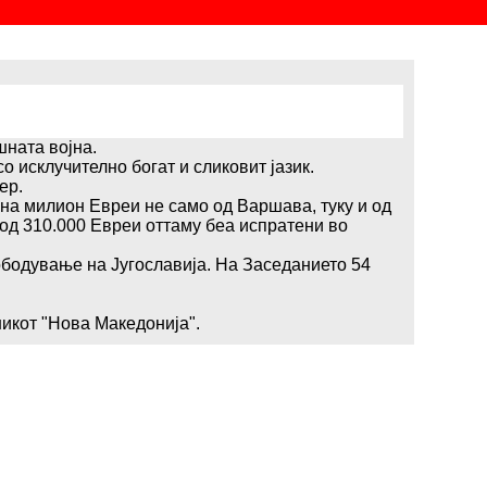
ната војна.
 исклучително богат и сликовит јазик.
ер.
на милион Евреи не само од Варшава, туку и од
 од 310.000 Евреи оттаму беа испратени во
ободување на Југославија. На Заседанието 54
икот "Нова Македонија".