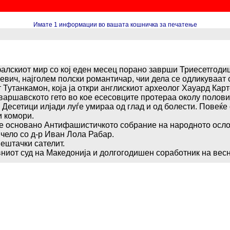
Имате 1 информации во вашата кошничка за печатење
алскиот мир со кој еден месец порано заврши Триесетгодиш
вич, најголем полски романтичар, чии дела се одликуваат со
Тутанкамон, која ја откри англискиот археолог Хауард Карт
варшавското гето во кое есесовците протераа околу полови
. Десетици илјади луѓе умираа од глад и од болести. Повеќе
и комори.
а, е основано Антифашистичкото собрание на народното осл
чело со д-р Иван Лола Рабар.
ештачки сателит.
вниот суд на Македонија и долгогодишен соработник на весн