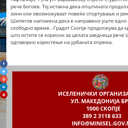
рече Богоев. Тој истакна дека општината продол
зони кои овозможуваат повеќе спортување и рекр
Шилегов напомена дека е направено уште едно б
слободно време. -Градот Скопје продолжува да к
што истите се корисни за целата заедница рече 
одговорно користење на урбаната опрема.
ИСЕЛЕНИЧКИ ОРГАНИЗ
УЛ. МАКЕДОНИЈА БР
1000 СКОПЈЕ
389 2 3118 633
INFO@MINISEL.GOV.