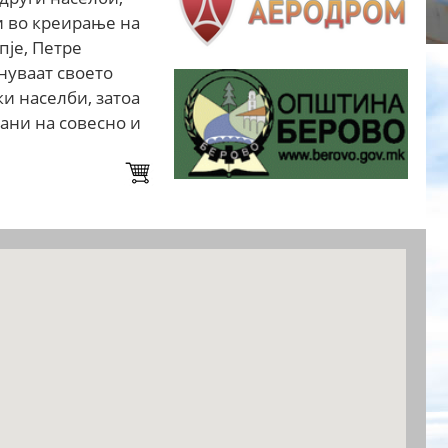
и во креирање на
пје, Петре
нуваат своето
и населби, затоа
ани на совесно и