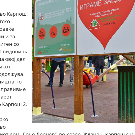
 во Карпош,
тско
повеќе
и и за
титен со
30 видови на
а овој дел
икот
родолжува
алишта по
направивме
варот
о Карпош 2.
како
 во
киот дом „Гоце Делчев“, во Козле, Жданец, Карпош 4 и