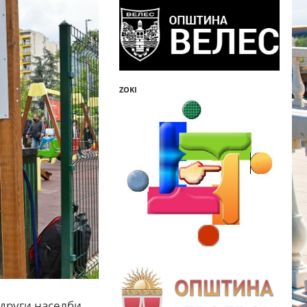
ZOKI
 други населби,