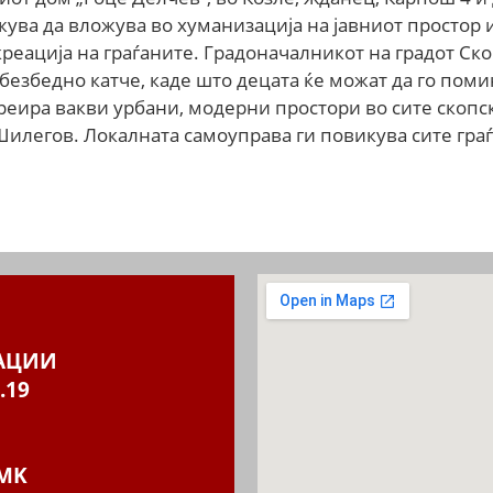
жува да вложува во хуманизација на јавниот простор 
еација на граѓаните. Градоначалникот на градот Ско
езбедно катче, каде што децата ќе можат да го поми
реира вакви урбани, модерни простори во сите скопск
Шилегов. Локалната самоуправа ги повикува сите граѓ
АЦИИ
.19
MK