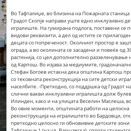
Во Тафталиџе, во близина на Пожарната станица
Градот Скопје направи уште едно инклузивно де
игралиште. На гумирана подлога, поставени се 
видови реквизити, а дел од истите се прилагоден
децата со попреченост. Околниот простор е заш
ограда, а во околината се засадени и повеќе од 
растенија, со цел дополнително раззеленување н
од Карпош. Во изјава за медиумите, градоначалн
Стефан Богоев истакна дека општина Карпош п
со тековната реконструкција на сите детски игр
населбите. -Претходно, со поддршка од Градот 
слични вакви инклузивни игралишта долж буле
Илинден, како и на улицата Веселин Маслеша, в
Во овие моменти, општината работи на целосна
реконструкција на игралиштето во Бардовци, от
претходно целосно ги обновивме детските зони
Тафталиџе 1 (на ул. Варшавска), спроти студентс