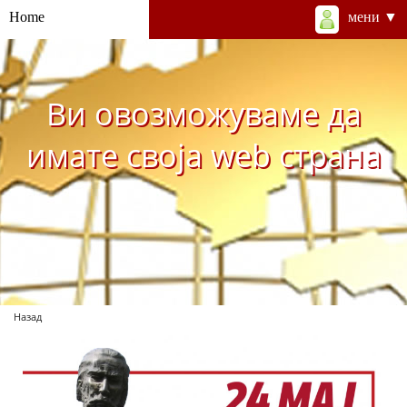
Home
мени ▼
Ви овозможуваме да
имате своја web страна
Назад