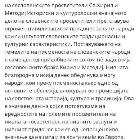
на сесловенските просветители Св.Кирил и
Методиј Историски и културолошки значајното
дело на словенските просветители претставува
огромен цивилизациски придонес за сите народи
кои ги негуваат словенските традиционални и
културни карактеристики. Поставувањето на
темелите на писменоста на словенските народи
е само дел од придобивките со кои нè задолжија
сесловенските браќа Кирил и Методиј. Нивната
благородна мисија денес обединува многу
народи, кои преку писменоста како едно од
основните обележја, вложуваат во промоцијата
на сопствената историја, култура и традиција. Ова
е значаен ден на кој се потсетуваме на
вредностите на големите просветители на
нивната посветеност, на нивните заслуги и
нивниот придонес кои се од непроценливо
значење за нашата и за други земји во Европа.