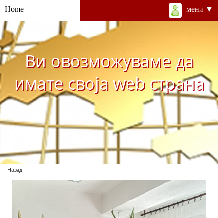
Home
мени ▼
Ви овозможуваме да
имате своја web страна
Назад