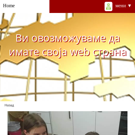
Home
мени ▼
Ви овозможуваме да
имате своја web страна
Назад