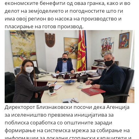
економските бенефити од оваа гранка, како и во
делот на земјоделието и погодностите што ги
има овој регион во насока на производство и
пласирање на готов производ.
Директорот Близнаковски посочи дека Агенција
за иселеништво превзема иницијатива за
поблиска соработка со општините заради
формирање на системска мрежа за собирање на
информации за локални стопански капацитети и