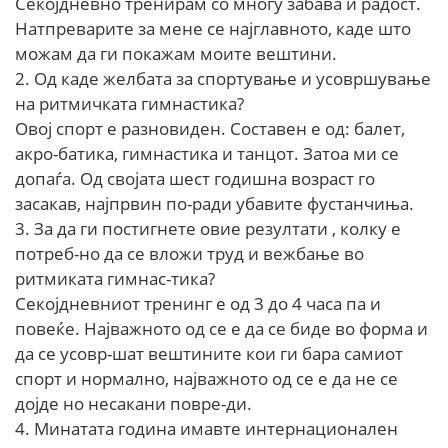
Секојдневно тренирам со многу забава и радост.
Натпреварите за мене се најглавното, каде што
можам да ги покажам моите вештини.
2. Од каде желбата за спортување и усовршување
на ритмичката гимнастика?
Овој спорт е разновиден. Составен е од: балет,
акро-батика, гимнастика и танцот. Затоа ми се
допаѓа. Од својата шест годишна возраст го
засакав, најпрвин по-ради убавите фустанчиња.
3. За да ги постигнете овие резултати , колку е
потреб-но да се вложи труд и вежбање во
ритмиката гимнас-тика?
Секојдневниот тренинг е од 3 до 4 часа па и
повеќе. Најважното од се е да се биде во форма и
да се усовр-шат вештините кои ги бара самиот
спорт и нормално, најважното од се е да не се
дојде но несакани повре-ди.
4. Минатата година имавте интернационален