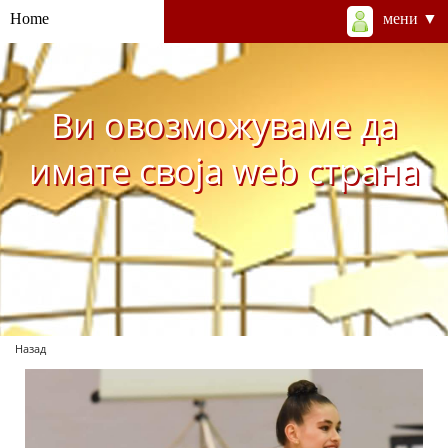
Home
мени ▼
Ви овозможуваме да
имате своја web страна
Назад