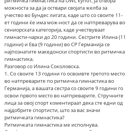
ритмичка гимнастика на OWL купот, ја отвора
можноста за да ја оствари својата желба за
учество во Бундес лигата, каде што со своите 11-
ет години ќе има мож-ност да се натпреварува во
сениорската категорија, каде учествуваат
гимнасти-чарки до 20 години. Сестрите Илина (11
години) и Ева (9 години) во СР Германија се
најпознатите македонски спортисти во ритмичка
гимнастика.
Разговор со Илина Соколовска.
1. Со своите 13 години го освоивте третото место
во натпреварите по ритмичка гимнастика во
Германија, а вашата сестра со своите 9 години го
освои првото место во натпреварите. Стручните
лица за овој спорт коментираат дека сте едни од
најдобрите спортисти, што за вас значи
ритмичката гимнастика?
Ритмичката гимнастика ме исполнува.