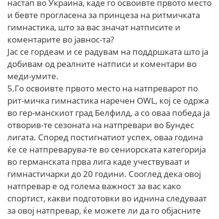
настап во Украина, каде го освоивте првото место
и бевте прогласена за принцеза на ритмичката
гимнастика, што за вас значат натписите и
коментарите во јавнос-та?
Јас се гордеам и се радувам на поддршката што ја
добивам од реалните натписи и коментари во
меди-умите.
5.Го освоивте првото место на натпреварот по
рит-мичка гимнастика наречен ОWL, кој се одржа
во гер-манскиот град Белфилд, а со оваа победа ја
отворив-те сезоната на натпревари во Бундес
лигата. Според постигнатиот успех, оваа година
ќе се натпреварува-те во сениорската категорија
во германската прва лига каде учествуваат и
гимнастичарки до 20 години. Сооглед дека овој
натпревар е од голема важност за вас како
спортист, какви подготовки во иднина следуваат
за овој натпревар, ќе можете ли да го објасните