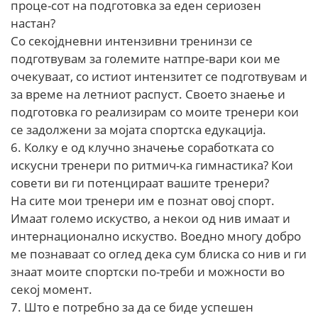
проце-сот на подготовка за еден сериозен
настан?
Со секојдневни интензивни тренинзи се
подготвувам за големите натпре-вари кои ме
очекуваат, со истиот интензитет се подготвувам и
за време на летниот распуст. Своето знаење и
подготовка го реализирам со моите тренери кои
се задолжени за мојата спортска едукација.
6. Колку е од клучно значење соработката со
искусни тренери по ритмич-ка гимнастика? Кои
совети ви ги потенцираат вашите тренери?
На сите мои тренери им е познат овој спорт.
Имаат големо искуство, а некои од нив имаат и
интернационално искуство. Воедно многу добро
ме познаваат со оглед дека сум блиска со нив и ги
знаат моите спортски по-треби и можности во
секој момент.
7. Што е потребно за да се биде успешен