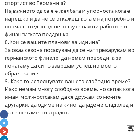
спортист во Германија?
Најважното од се е е желбата и упорноста кога е
најтешко и да не се откажеш кога е најпотребно и
нормално едно од неколкуте важни работи е и
финансиската поддршка.
8.Кои се вашите планови за иднина?
За оваа сезона посакувам да се натпреварувам во
германското финале, да немам повреди, а за
понатаму да си го завршам успешно моето
образование.
9. Како го исполнувате вашето слободно време?
Иако немам многу слободно време, но сепак кога
имам мож-ностсакам да се дружам со мо-ите
другарки, да одиме на кино, да јадеме сладолед и
да се шетаме низ градот.