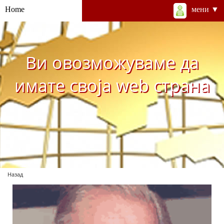
Home
мени ▼
Ви овозможуваме да
имате своја web страна
Назад