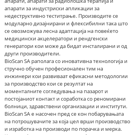
апарати, апарати за радиолошка терапија и
апарати за индустриски апликации за
недеструктивно теститрање. Производите се
модуларно дизајнирани и флексибилни така што
се овозможува лесна адаптација на повеќето
медицински акцелератори и рендгенски
генератори кои може да бидат инсталирани и од
други производители.
BioScan SA раполага со иновативна технологија и
стручно обучен професионален тим на
инжинери кои развиваат ефикасни методологии
за производство кои се резултат на
моменталните согледувања на пазарот и
постојаниот контакт и соработка со реномирани
болници, здравствени организации и институти.
BioScan SA е насочен пред се кон побарувањата
на потрошувачите за која цел врши производство
и изработка на производи по порачка и мерка.