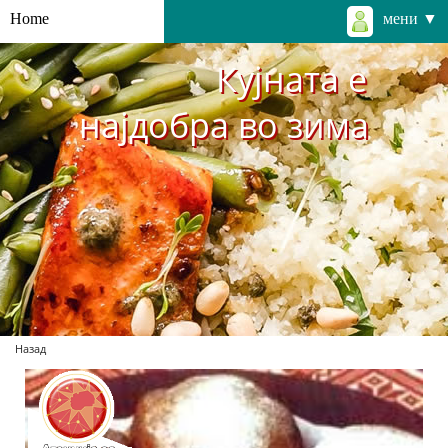
Home
мени ▼
Кујната е
најдобра во зима
Назад