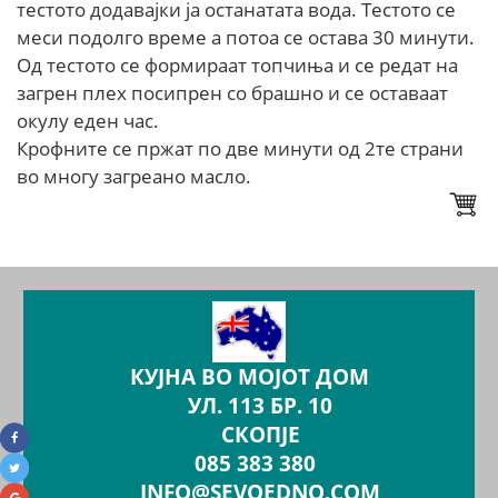
тестото додавајки ја останатата вода. Тестото се
меси подолго време а потоа се остава 30 минути.
Од тестото се формираат топчиња и се редат на
загрен плех посипрен со брашно и се оставаат
окулу еден час.
Крофните се пржат по две минути од 2те страни
во многу загреано масло.
КУЈНА ВО МОЈОТ ДОМ
УЛ. 113 БР. 10
СКОПЈЕ
085 383 380
INFO@SEVOEDNO.COM