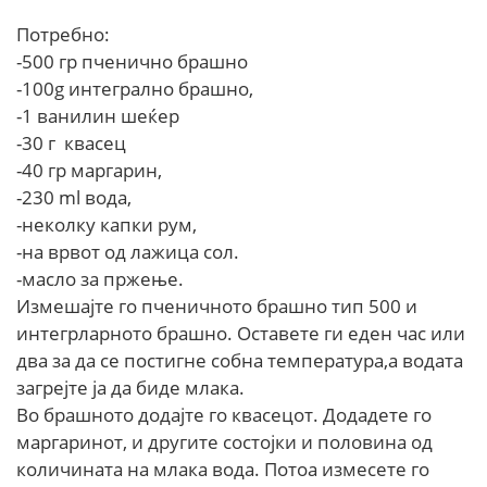
Потребно:
-500 гр пченично брашно
-100g интегрално брашно,
-1 ванилин шеќер
-30 г квасец
-40 гр маргарин,
-230 ml вода,
-неколку капки рум,
-на врвот од лажица сол.
-масло за пржење.
Измешајте го пченичното брашно тип 500 и
интегрларното брашно. Оставете ги еден час или
два за да се постигне собна температура,а водата
загрејте ја да биде млака.
Во брашното додајте го квасецот. Додадете го
маргаринот, и другите состојки и половина од
количината на млака вода. Потоа измесете го