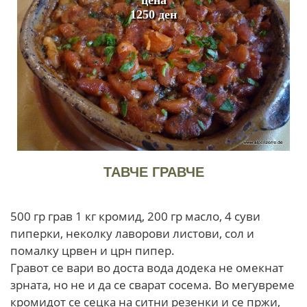
1250 ден
ТАВЧЕ ГРАВЧЕ
500 гр грав 1 кг кромид, 200 гр масло, 4 суви
пиперки, неколку лаворови листови, сол и
помалку црвен и црн пипер.
Гравот се вари во доста вода додека не омекнат
зрната, но не и да се сварат сосема. Во мегувреме
кромидот се сецка на ситни резенки и се пржи,