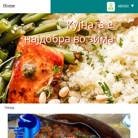
Home
мени ▼
Кујната е
најдобра во зима
Назад
цена