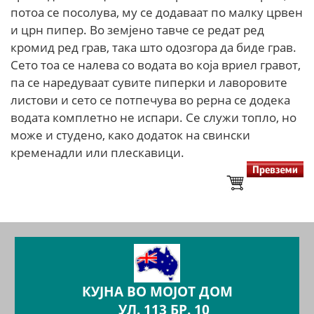
потоа се посолува, му се додаваат по малку црвен
и црн пипер. Во земјено тавче се редат ред
кромид ред грав, така што одозгора да биде грав.
Сето тоа се налева со водата во која вриел гравот,
па се наредуваат сувите пиперки и лаворовите
листови и сето се потпечува во рерна се додека
водата комплетно не испари. Се служи топло, но
може и студено, како додаток на свински
кременадли или плескавици.
КУЈНА ВО МОЈОТ ДОМ
УЛ. 113 БР. 10