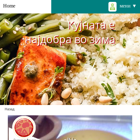
Home
мени ▼
Кујната е
најдобра во зима
Назад
gjhjg