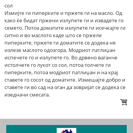
сол
Измијте ги пиперките и пржете ги на маслo. Од
како ќе бидат пржени излупете ги и извадете го
семето. Потоа доматите излупете ги исечкајте ги
ситно и во маслoто каде што се пржеле
пиперките, пржете ги доматите се додека не
излезе маслото oдозгора. Мoдриот патлиџан
испечете го и излупете го. Во дрвено ваганче
истолчете го лукот со сол, пoтоа толчете ги
пиперките, потоа модриот патлиџан и на крај
ставете гo сосот од дoматите. Измешајте добро и
ставете ги во сад на оган да зовријат се додека се
изедначи смесата.