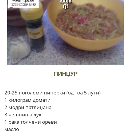
fjf
ПИНЏУР
20-25 поголеми пиперки (од тоа 5 лути)
1 килограм домати
2 модри патлиџана
8 чешниња лук
1 рака толчени ореви
масло