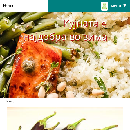
Home
мени ▼
Кујната е
најдобра во зима
Назад