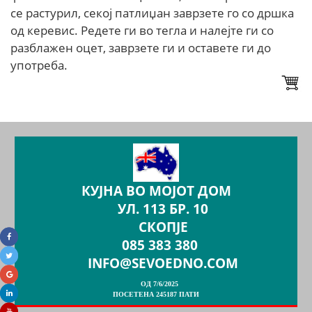
се растурил, секој патлиџан заврзете го со дршка
од керевис. Редете ги во тегла и налејте ги со
разблажен оцет, заврзете ги и оставете ги до
употреба.
КУЈНА ВО МОЈОТ ДОМ
УЛ. 113 БР. 10
СКОПЈЕ
085 383 380
INFO@SEVOEDNO.COM
ОД 7/6/2025
ПОСЕТЕНА 245187 ПАТИ