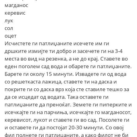
магданос
керевис
лук
сол
оцет
Исчистете ги патлиџаните исечете им ги
дршките измијте ти добро и засечете ги на 3-4
места во вид на резенка, а не до крај. Ставете во
еден погoлем сад вода и обарете ги патлиџаните.
Барете ги околу 15 минути. Извадете ги од вода
со решеткаста лажица, ставете ти на даска и
покрите ги со даска врз која сте ставиле тешкo за
да се исцедат од водата. Така оставете ги
патлиџаните да преноќат. Земете ги пиперките и
исечкајте ги на парчиња, исечкајте го магданосот,
керевисот, лукот и ставете ги во сад. Посолете ги
и оставете ги да постојат 20-30 минути. Со овој
фил полнете ги патлиџаните, а како филот не би