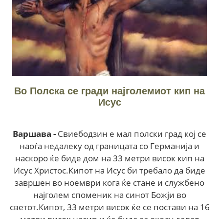
Во Полска се гради наjголемиот кип на
Исус
Варшава -
Свиебодзин е мал полски град кој се
наоѓа недалеку од границата со Германија и
наскоро ќе биде дом на 33 метри висок кип на
Исус Христос.Кипот на Исус би требало да биде
завршен во ноември кога ќе стане и службено
најголем споменик на синот Божји во
светот.Кипот, 33 метри висок ќе се постави на 16