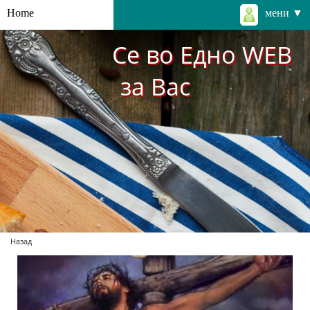
Home
мени ▼
Се во Едно WEB
за Вас
Назад