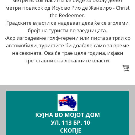
метри висок насип и ќе биде за околу девет
метри повисок од Исус во Рио де Жанеиро - Christ
the Redeemer.
Градските власти се надеваат дека ќе се зголеми
бројт на туристи во заедницата.
-Ако изградевме голф-терени или писта за трки со
автомобили, туристите би доаѓале само за време
на сезоната. Ова ќе трае цела година, изјави
претставник на локалните власти.
КУЈНА ВО МОЈОТ ДОМ
УЛ. 113 БР. 10
СКОПЈЕ