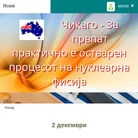
Home
мени ▼
Чикаго - За
првпат
практично е остварен
процесот на нуклеарна
фисија
Назад
2 декември