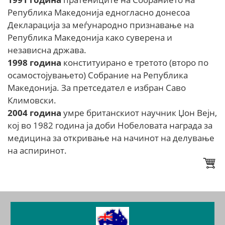
Република Македонија едногласно донесоа
Декларација за меѓународно признавање на
Република Македонија како суверена и
независна држава.
1998
година
конституирано е третото (второ по
осамостојувањето) Собрание на Република
Македонија. За претседател е избран Саво
Климовски.
2004
година
умре британскиот научник Џон Вејн,
кој во 1982 година ја доби Нобеловата награда за
медицина за откривање на начинот на делување
на аспиринот.