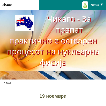
Home
мени ▼
Чикаго - За
првпат
практично е остварен
процесот на нуклеарна
фисија
Назад
19 ноември