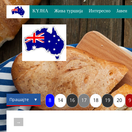
KYJHA
Жива туршија
Интересно
Јавен
Прашајте ▼
8
14
16
17
18
19
20
9
→