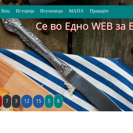
Виц
Историја
Иселеници
МАПА
Прашајте
Се во Едно WEB за 
7
3
12
15
5
8