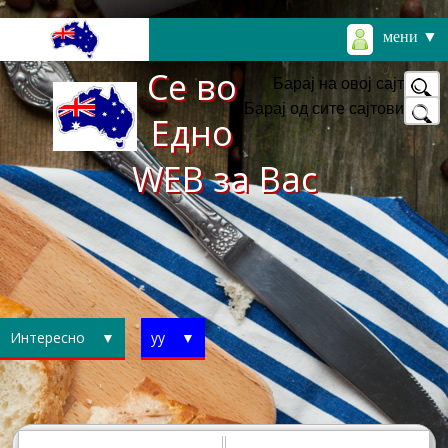
мени ▼
Се во
Барај на овој сајт
Барај од сите сајтови
Едно
WEB за Вас
Интересно ▼
уу ▼