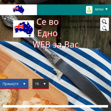
мени ▼
Се во
Барај на овој сајт
Барај од сите сајтови
Едно
WEB за Вас
Прашајте ▼
16 ▼