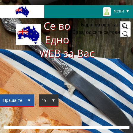
мени ▼
Се во
Барај на овој сајт
Барај од сите сајтови
Едно
WEB за Вас
Прашајте ▼
19 ▼