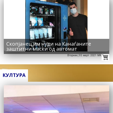
Скопјанец им нуди на Канаѓаните
заштитни маски од автомат
Вторник, 30. март. 2021 MK
КУЛТУРА