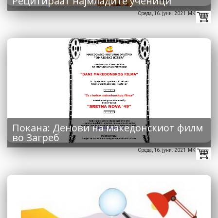
Рецитираат најмладите ученици
Среда, 16. јуни. 2021 MK
Покана: Денови на македонскиот филм
во Загреб
Среда, 16. јуни. 2021 MK