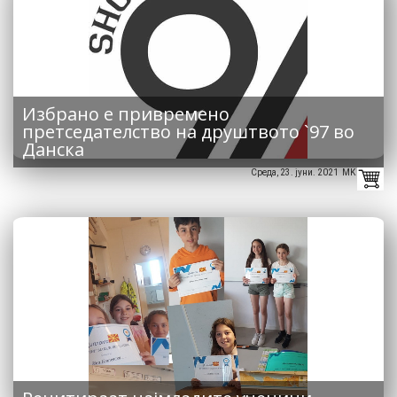
Избрано е привремено
претседателство на друштвото `97 во
Данска
Среда, 23. јуни. 2021 MK