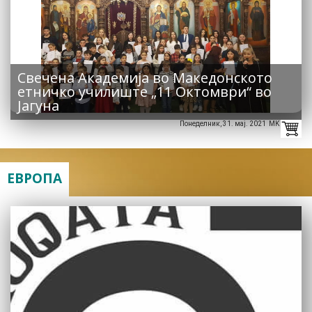
Свечена Академија во Македонското
етничко училиште „11 Октомври“ во
Јагуна
Понеделник, 31. мај. 2021 MK
ЕВРОПА