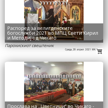
YYYYYYYYY
Распоред за велигденските
богослужби 2021 во МПЦ Свети Кирил
и Методиј од Чикаго
Парохискиот свештеник
Среда, 28. април. 2021 MK
HHHHHHHHHHHHHHHH
Прослава на ,,Цветници’’ во Чикаго -