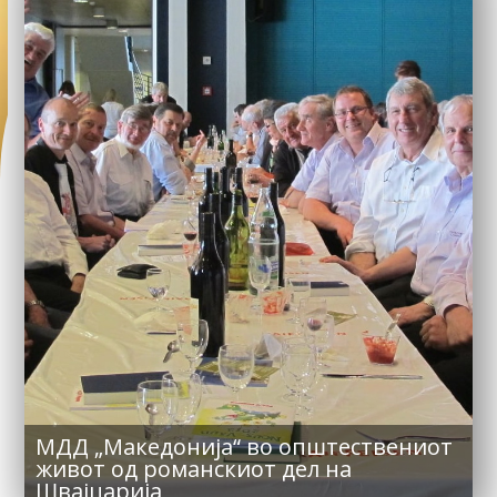
МДД „Македонија“ во општествениот
живот од романскиот дел на
Швајцарија