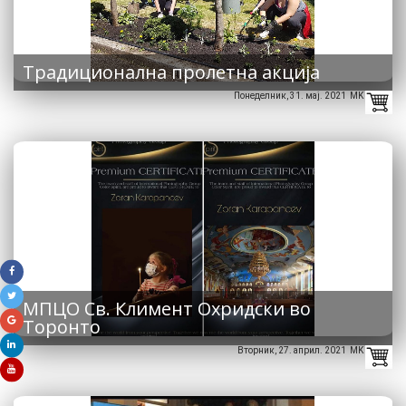
Традиционална пролетна акција
Понеделник, 31. мај. 2021 MK
МПЦО Св. Климент Охридски во
Торонто
Вторник, 27. април. 2021 MK