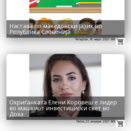
Настава по македонски јазик во
Република Словенија
Четврток, 18. март. 2021 MK
Охриѓанката Елени Коровеш е лидер
во машкиот инвестициски свет во
Доха
Петок, 22. јануари. 2021 MK