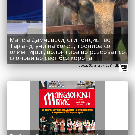
Матеја Дамчевски, стипендист во
Тајланд: учи на колеџ, тренира со
олимпијци , волонтира во резерват со
слонови во свет без корона
Среда, 20. јануари. 2021 MK