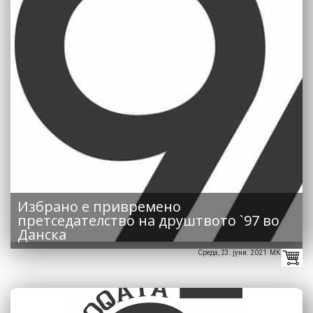
Избрано е привремено
претседателство на друштвото `97 во
Данска
Среда, 23. јуни. 2021 MK