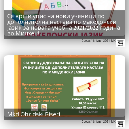
Се врши упис на нови ученици по
дополнителна настава по македонски
јазик за новата учебна 𝟐𝟎𝟐𝟏/𝟐𝟎𝟐𝟐 година
во Минхен!
Среда, 16. јуни. 2021 MK
Mkd Ohridski Biseri
Среда, 16. јуни. 2021 MK