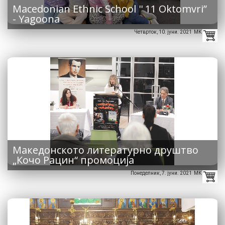
Macedonian Ethnic School '' 11 Oktomvri”
- Yagoona
Четврток, 10. јуни. 2021 MK
Македонското литературно друштво
„Кочо Рацин“ промоција
Понеделник, 7. јуни. 2021 MK